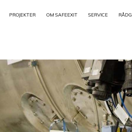
PROJEKTER
OM SAFEEXIT
SERVICE
RÅDG
ning
Emergency Exit Signs
ntrinsic Safety
Emergency SOS Signs
llationsmateriel
Evacuation and Anti Panic Li
- og signaludstyr
Door Markings
g arbejdsstationer
Mains- and Service Lighting
r
Information og links
mation og links
List of References