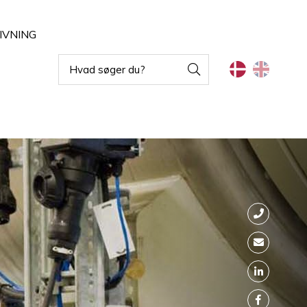
IVNING
Vandalsikret armaturer
Indbygningsarmaturer
ghting
Blændfri arbejdsbelysning
Projektører
Rørarmaturer
Belysning til fødevareindustri
Armaturer til vægmontering
Armaturer til ekstremtemperaturer
Skinnesystemer