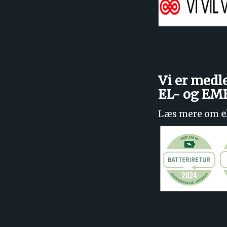
Vi er medl
EL- og E
Læs mere om
e