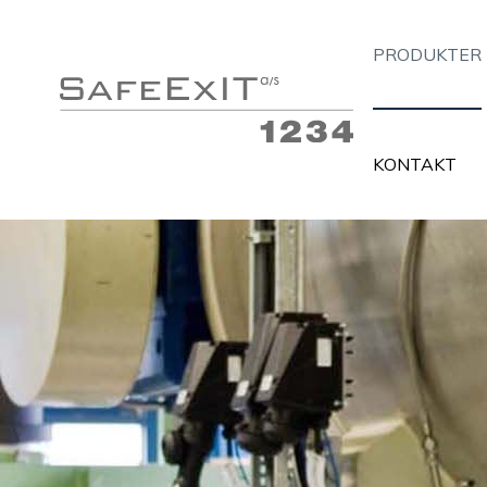
PRODUKTER
KONTAKT
Flugtvejsarmaturer
Belys
Panikbelysning
MTL I
Almen belysning med nødforsyning
Insta
Håndlygter med nødlysfunktion
Alarm
Nødforsyninger
PC- o
Tilbehør
Tavle
Information og links
Infor