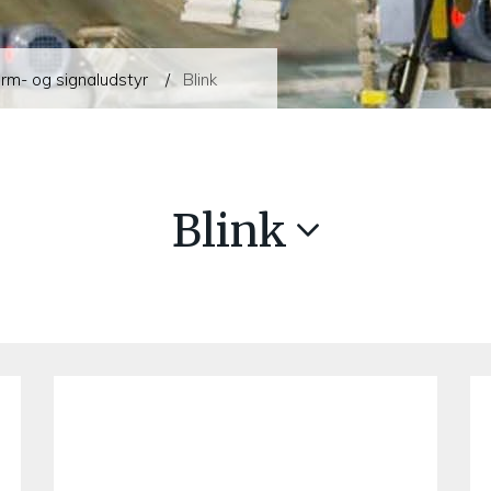
rm- og signaludstyr
Blink
Blink