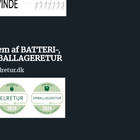
em af BATTERI-,
MBALLAGERETUR
lretur.dk