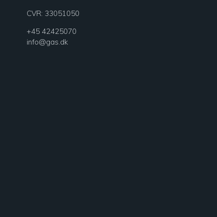
CVR:
33051050
+45 42425070
info@gas.dk