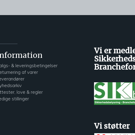
Vi er medl
Information
Sikkerheds
Branchefo
algs- & leveringsbetingelser
eturnering af varer
everandører
yhedsarkiv
ttester, love & regler
edige stillinger
Vi støtter