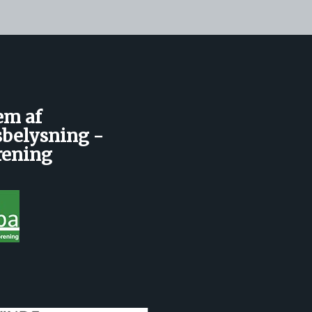
em af
belysning -
rening