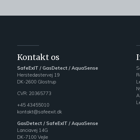
Kontakt os
SafeExIT / GasDetect / AquaSense
S
Herstedøstervej 19
R
DK-2600 Glostrup
L
N
CVR: 20365773
A
L
+45 43455010
kontakt@safeexit.dk
GasDetect / SafeExIT / AquaSense
Lanciavej 14G
DK-7100 Vejle