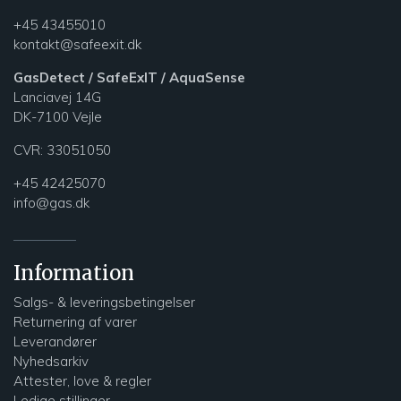
+45 43455010
kontakt@safeexit.dk
GasDetect / SafeExIT / AquaSense
Lanciavej 14G
DK-7100 Vejle
CVR:
33051050
+45 42425070
info@gas.dk
Information
Salgs- & leveringsbetingelser
Returnering af varer
Leverandører
Nyhedsarkiv
Attester, love & regler
Ledige stillinger