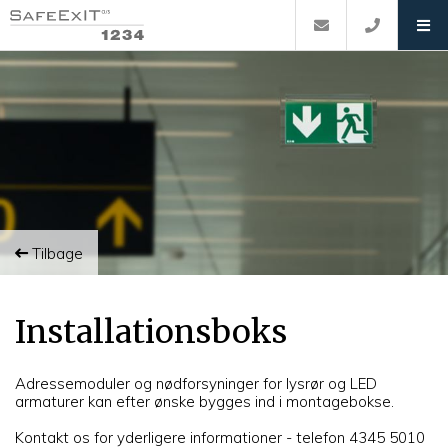
Tilbage
Installationsboks
Adressemoduler og nødforsyninger for lysrør og LED
armaturer kan efter ønske bygges ind i montagebokse.
Kontakt os for yderligere informationer - telefon 4345 5010