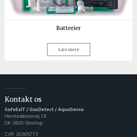
Batterier
Læs mere
Kontakt os
SafeExIT / GasDetect / AquaSense
Herstedøstervej 19
DK-2600 Glostrup
CVR: 20365773