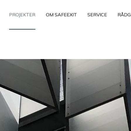
PROJEKTER
OM SAFEEXIT
SERVICE
RÅDG
ning
Emergency Exit Signs
ntrinsic Safety
Emergency SOS Signs
llationsmateriel
Evacuation and Anti Panic Li
- og signaludstyr
Door Markings
g arbejdsstationer
Mains- and Service Lighting
r
Information og links
mation og links
List of References