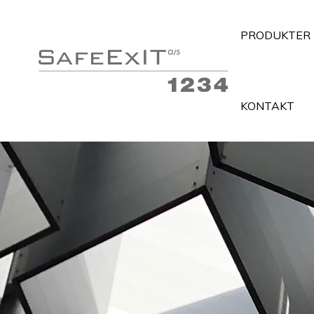
PRODUKTER
KONTAKT
Flugtvejsarmaturer
Belys
Panikbelysning
MTL I
Almen belysning med nødforsyning
Insta
Håndlygter med nødlysfunktion
Alarm
Nødforsyninger
PC- o
Tilbehør
Tavle
Information og links
Infor