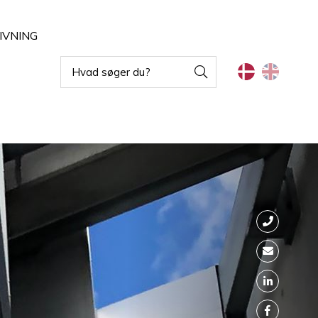
IVNING
Vandalsikret armaturer
Indbygningsarmaturer
ghting
Blændfri arbejdsbelysning
Projektører
Rørarmaturer
Belysning til fødevareindustri
Armaturer til vægmontering
Armaturer til ekstremtemperaturer
Skinnesystemer