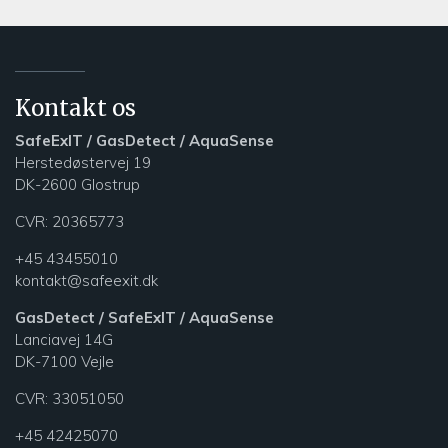
Kontakt os
SafeExIT / GasDetect / AquaSense
Herstedøstervej 19
DK-2600 Glostrup
CVR: 20365773
+45 43455010
kontakt@safeexit.dk
GasDetect / SafeExIT / AquaSense
Lanciavej 14G
DK-7100 Vejle
CVR:
33051050
+45 42425070