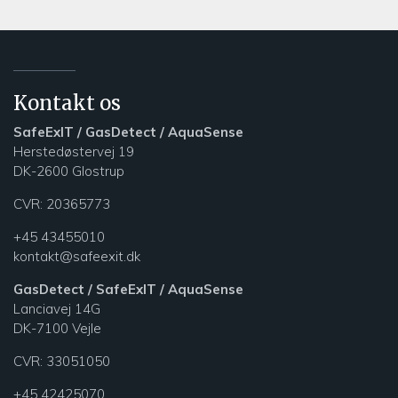
Kontakt os
SafeExIT / GasDetect / AquaSense
Herstedøstervej 19
DK-2600 Glostrup
CVR: 20365773
+45 43455010
kontakt@safeexit.dk
GasDetect / SafeExIT / AquaSense
Lanciavej 14G
DK-7100 Vejle
CVR:
33051050
+45 42425070