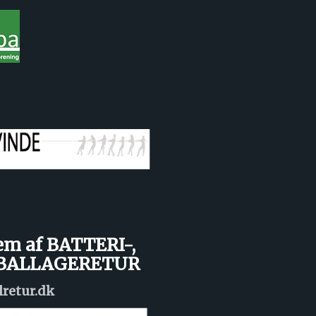
em af BATTERI-,
MBALLAGERETUR
lretur.dk