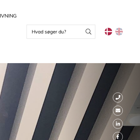
IVNING
Vandalsikret armaturer
Indbygningsarmaturer
ghting
Blændfri arbejdsbelysning
Projektører
Rørarmaturer
Belysning til fødevareindustri
Armaturer til vægmontering
Armaturer til ekstremtemperaturer
Skinnesystemer