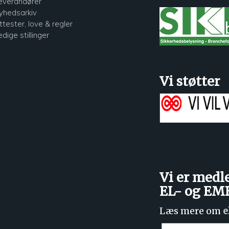
everandører
yhedsarkiv
ttester, love & regler
edige stillinger
Vi støtter
Vi er medl
EL- og E
Læs mere om
e