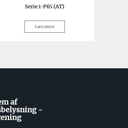
Serie i-P65 (AT)
Læs mere
em af
belysning -
rening