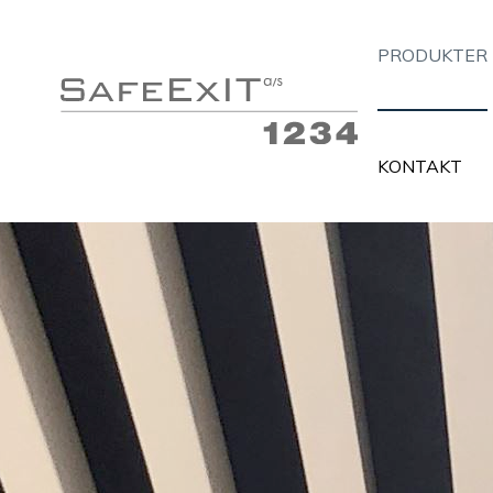
PRODUKTER
KONTAKT
Flugtvejsarmaturer
Belys
Panikbelysning
MTL I
Almen belysning med nødforsyning
Insta
Håndlygter med nødlysfunktion
Alarm
Nødforsyninger
PC- o
Tilbehør
Tavle
Information og links
Infor