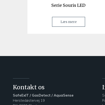
Serie Souris LED
Læs mere
Kontakt os
SafeExIT / GasDetect / AquaSense
S
Herstedøstervej 19
R