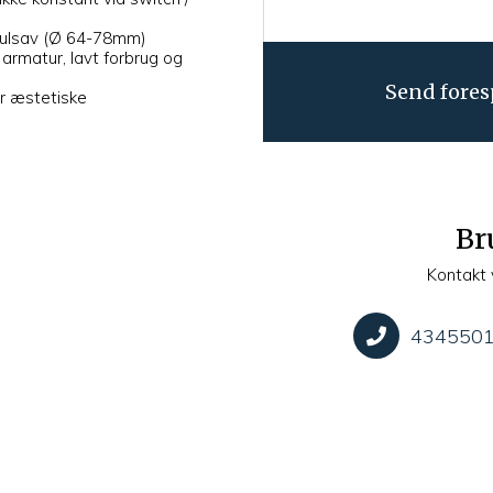
hulsav (Ø 64-78mm)
 armatur, lavt forbrug og
Send fores
or æstetiske
Br
Kontakt 
434550