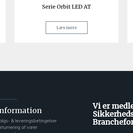
Serie Orbit LED AT
Læs mere
Vi er medl
Information
Sikkerheds
Branchefo
algs- & leveringsbetingelser
eturnering af varer