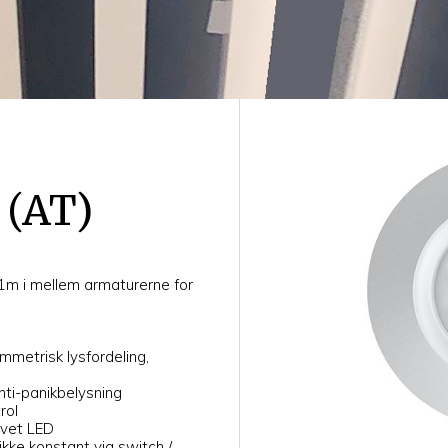
 (AT)
7.1m i mellem armaturerne for
metrisk lysfordeling,
nti-panikbelysning
rol
arvet LED
ikke konstant via switch /