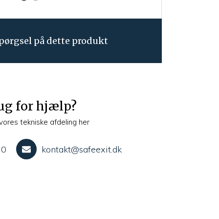
pørgsel på dette produkt
ug for hjælp?
vores tekniske afdeling her
10
kontakt@safeexit.dk