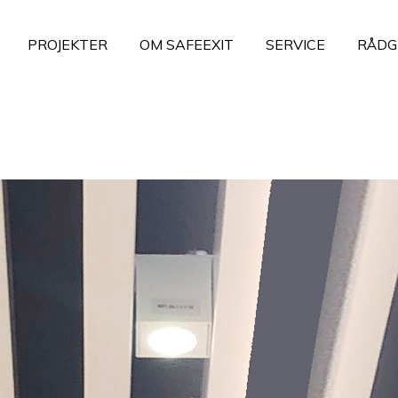
PROJEKTER
OM SAFEEXIT
SERVICE
RÅDG
ning
Emergency Exit Signs
ntrinsic Safety
Emergency SOS Signs
llationsmateriel
Evacuation and Anti Panic Li
- og signaludstyr
Door Markings
g arbejdsstationer
Mains- and Service Lighting
r
Information og links
mation og links
List of References