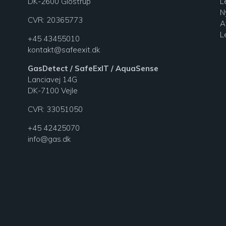
DK-2600 Glostrup
L
N
CVR: 20365773
A
L
+45 43455010
kontakt@safeexit.dk
GasDetect / SafeExIT / AquaSense
Lanciavej 14G
DK-7100 Vejle
CVR:
33051050
+45 42425070
info@gas.dk