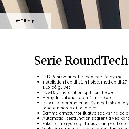
Tilbage
Serie RoundTech
LED Paniklysarmatur med egenforsyning
Installation i op til 11m højde, med op til 2
1lux på gulvet
LowBay: Installation op til 5m højde
HiBay: Installation op til 11m højde
eFocus programmering. Symmetrisk og asym
programmeres af brugeren
Samme armatur for flugtvejsbelysning og a
Automatisk testfunktion sparer tid ved kont
Enkel fejlanalyse og statusvisning via flerf
Vælg om armaturet skal lyse konstant eller 