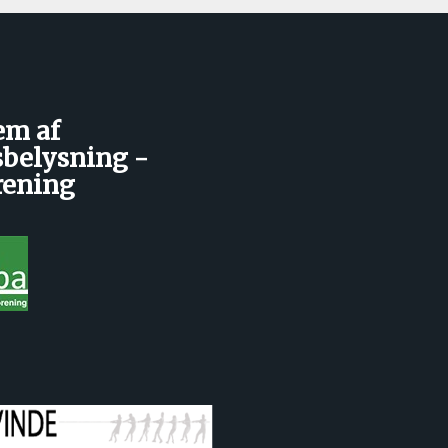
em af
belysning -
rening