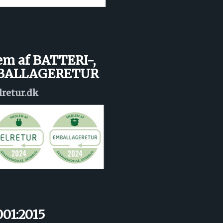
em af BATTERI-,
MBALLAGERETUR
lretur.dk
001:2015