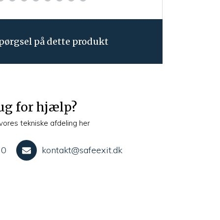
pørgsel på dette produkt
ug for hjælp?
vores tekniske afdeling her
10
kontakt@safeexit.dk