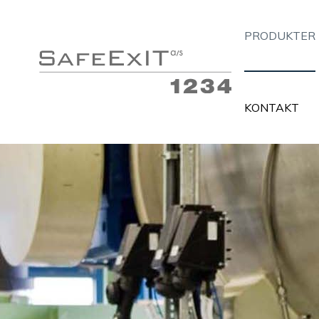
PRODUKTER
KONTAKT
Flugtvejsarmaturer
Belys
Panikbelysning
MTL I
Almen belysning med nødforsyning
Insta
Håndlygter med nødlysfunktion
Alarm
Nødforsyninger
PC- o
Tilbehør
Tavle
Information og links
Infor