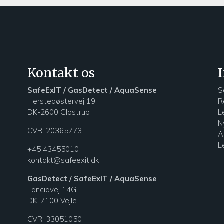
Kontakt os
SafeExIT / GasDetect / AquaSense
S
Herstedøstervej 19
R
DK-2600 Glostrup
L
N
CVR: 20365773
A
L
+45 43455010
kontakt@safeexit.dk
GasDetect / SafeExIT / AquaSense
Lanciavej 14G
DK-7100 Vejle
CVR:
33051050