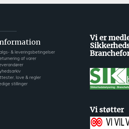
Vi er medl
Information
Sikkerheds
Branchefo
algs- & leveringsbetingelser
eturnering af varer
everandører
yhedsarkiv
ttester, love & regler
edige stillinger
Vi støtter