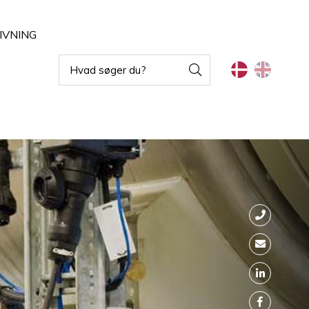
IVNING
Vandalsikret armaturer
Indbygningsarmaturer
ghting
Blændfri arbejdsbelysning
Projektører
Rørarmaturer
Belysning til fødevareindustri
Armaturer til vægmontering
Armaturer til ekstremtemperaturer
Skinnesystemer