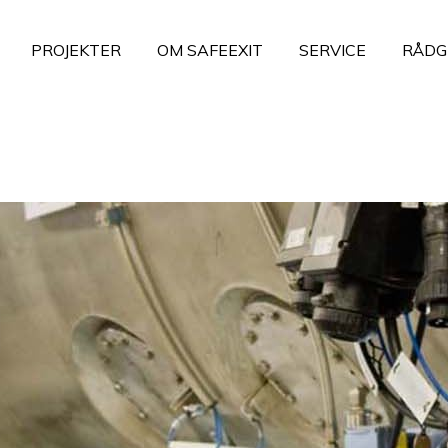
PROJEKTER
OM SAFEEXIT
SERVICE
RÅDG
ning
Emergency Exit Signs
ntrinsic Safety
Emergency SOS Signs
llationsmateriel
Evacuation and Anti Panic Li
- og signaludstyr
Door Markings
g arbejdsstationer
Mains- and Service Lighting
r
Information og links
mation og links
List of References