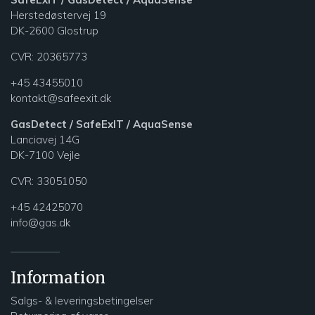
Herstedøstervej 19
DK-2600 Glostrup
CVR: 20365773
+45 43455010
kontakt@safeexit.dk
GasDetect / SafeExIT / AquaSense
Lanciavej 14G
DK-7100 Vejle
CVR:
33051050
+45 42425070
info@gas.dk
Information
Salgs- & leveringsbetingelser