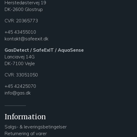
Herstedøstervej 19
DK-2600 Glostrup
CVR: 20365773
+45 43455010
kontakt@safeexit.dk
GasDetect / SafeExIT / AquaSense
Lanciavej 14G
DK-7100 Vejle
CVR:
33051050
+45 42425070
info@gas.dk
Information
Salgs- & leveringsbetingelser
Returnering af varer