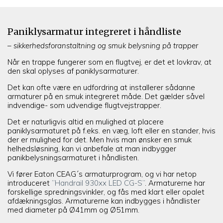
Paniklysarmatur integreret i håndliste
– sikkerhedsforanstaltning og smuk belysning på trapper
Når en trappe fungerer som en flugtvej, er det et lovkrav, at
den skal oplyses af paniklysarmaturer.
Det kan ofte være en udfordring at installerer sådanne
armaturer på en smuk integreret måde. Det gælder såvel
indvendige- som udvendige flugtvejstrapper.
Det er naturligvis altid en mulighed at placere
paniklysarmaturet på f.eks. en væg, loft eller en stander, hvis
der er mulighed for det. Men hvis man ønsker en smuk
helhedsløsning, kan vi anbefale at man indbygger
panikbelysningsarmaturet i håndlisten.
Vi fører Eaton CEAG´s armaturprogram, og vi har netop
introduceret
”Handrail 930xx LED CG-S”
. Armaturerne har
forskellige spredningsvinkler, og fås med klart eller opalet
afdækningsglas. Armaturerne kan indbygges i håndlister
med diameter på Ø41mm og Ø51mm.