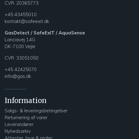
CVR: 20365773
+45 43455010
kontakt@safeexit.dk
GasDetect / SafeExIT / AquaSense
Lanciavej 14G
DK-7100 Vejle
CVR:
33051050
+45 42425070
info@gas.dk
Information
Salgs- & leveringsbetingelser
Returnering af varer
Leverandører
Nyhedsarkiv
Attester, love & regler