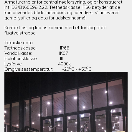
Armaturerne er for central nødforsyning, og er konstrueret
iht. DS/EN60598.2.22. Tæthedsklasse IP66 betyder at de
kan anvendes både indendørs og udendørs. Vi udleverer
gerne lysfiler og data for udskæringsmål.
Kontakt os, og lad os komme med et forslag til din
flugtvejstrappe.
Tekniske data:
Tæthedsklasse: IP66
Vandalklasse: IK07
Isolationsklasse: III
Lysfarve: 4000k
0
0
Omgivelsestemperatur: -20
C - +50
C