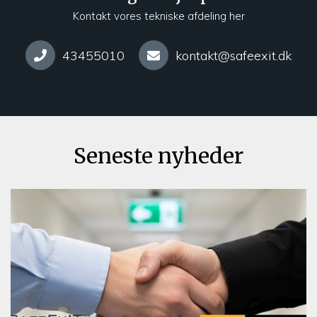
Kontakt vores tekniske afdeling her
43455010
kontakt@safeexit.dk
Seneste nyheder