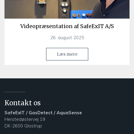
Videopræsentation af SafeExIT A/S
26. august 2025
Læs mere
Kontakt os
SafeExIT / GasDetect / AquaSense
Herstedøstervej 19
DK-2600 Glostrup