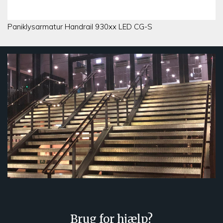
Paniklysarmatur Handrail 930xx LED CG-S
Brug for hjælp?